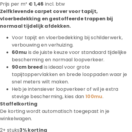
Prijs per m²
€ 1,46
incl. btw
Zelfklevende carpet cover voor tapijt,
vloerbedekking en gestoffeerde trappen bij
normaal tijdelijk afdekken.
Voor tapijt en vloerbedekking bij schilderwerk,
verbouwing en verhuizing.
60mu
is de juiste keuze voor standaard tijdelijke
bescherming en normaal loopverkeer.
90cm breed
is ideaal voor grote
tapijtoppervlakken en brede looppaden waar je
snel meters wilt maken.
Heb je intensiever loopverkeer of wil je extra
stevige bescherming, kies dan
100mu
.
Staffelkorting
De korting wordt automatisch toegepast in je
winkelwagen.
2+ stuks
3% korting