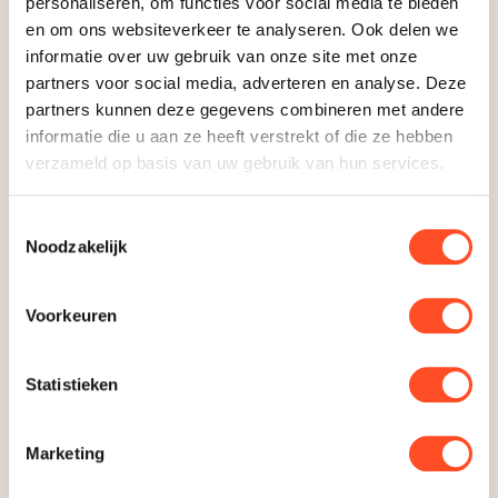
personaliseren, om functies voor social media te bieden
TRAPBESCHERMING
en om ons websiteverkeer te analyseren. Ook delen we
informatie over uw gebruik van onze site met onze
partners voor social media, adverteren en analyse. Deze
partners kunnen deze gegevens combineren met andere
informatie die u aan ze heeft verstrekt of die ze hebben
verzameld op basis van uw gebruik van hun services.
Trapbescherming tijdens
Toestemmingsselectie
verbouwing: welke opties
Noodzakelijk
heb je?
Lees meer
Voorkeuren
Statistieken
AFDEKKEN & MATERIALEN
Marketing