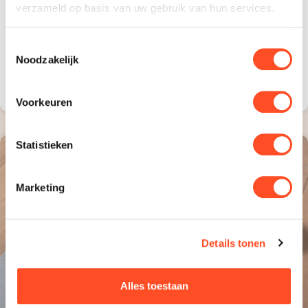
verzameld op basis van uw gebruik van hun services.
Carpet Cover voor tapijt: is het geschikt
Toestemmingsselectie
voor elk tapijt?
Noodzakelijk
LEES VERDER »
Voorkeuren
Statistieken
VLOERBESCHERMING
Marketing
Details tonen
Alles toestaan