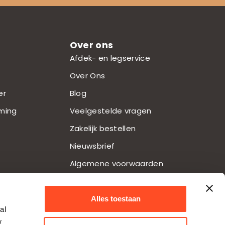
Over ons
Afdek- en legservice
Over Ons
er
Blog
ming
Veelgestelde vragen
Zakelijk bestellen
Nieuwsbrief
Algemene voorwaarden
Privacy Beleid
Herroepingsformulier
Alles toestaan
al
w