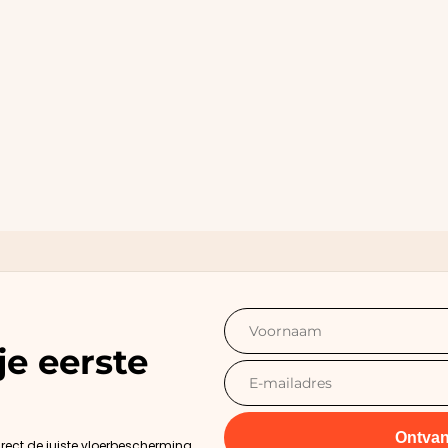
je eerste
Ontvan
irect de juiste vloerbescherming