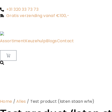
+31 320 33 73 73
Gratis verzending vanaf €100,-
Assortiment
Keuzehulp
Blogs
Contact
Home
/
Alles
/ Test product (laten staan wfw)