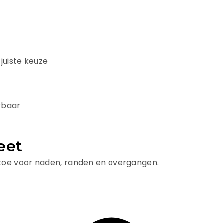
juiste keuze
erbaar
eet
 toe voor naden, randen en overgangen.