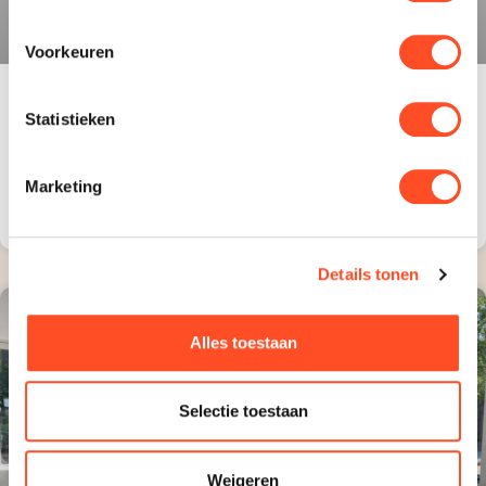
Voorkeuren
Statistieken
PVC vloer beschermen tegen krassen
tijdens verbouwing
Marketing
LEES VERDER »
Details tonen
VLOERBESCHERMING
Alles toestaan
Selectie toestaan
Weigeren